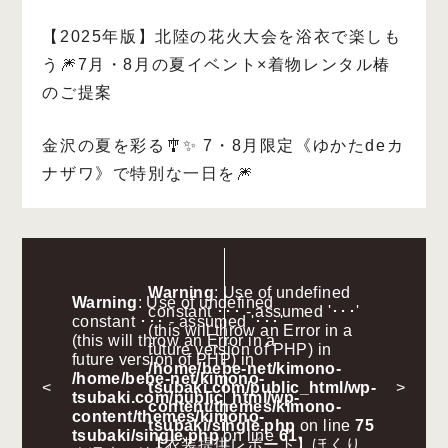
【2025年版】北陸の花火大会を浴衣で楽しも
う🎆7月・8月の夏イベント×着物レンタル椿
のご提案
金沢の夏を彩る🎐✨ 7・8月限定《ゆかたdeカ
ナザワ》で特別な一日を🎆
Warning
: Use of undefined
Warning
: Use of undefined
constant ･･･ - assumed '･･･'
constant ･･･ - assumed '･･･'
(this will throw an Error in a
(this will throw an Error in a
future version of PHP) in
future version of PHP) in
/home/bebe-net/kimono-
/home/bebe-net/kimono-
<
tsubaki.com/public_html/wp-
>
tsubaki.com/public_html/wp-
content/themes/kimono-
content/themes/kimono-
tsubaki/single.php
on line
75
tsubaki/single.php
on line
61
【衣装提供レポート】ほくり