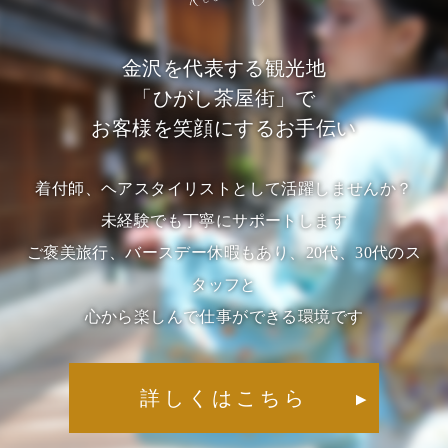
金沢を代表する観光地
「ひがし茶屋街」で
お客様を笑顔にするお手伝い
着付師、ヘアスタイリストとして活躍しませんか？
未経験でも丁寧にサポートします
ご褒美旅行、バースデー休暇もあり、20代、30代のス
タッフと
心から楽しんで仕事ができる環境です
詳しくはこちら
▶︎