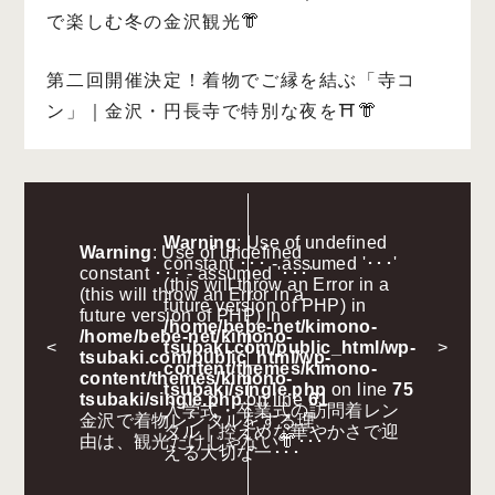
で楽しむ冬の金沢観光👘
第二回開催決定！着物でご縁を結ぶ「寺コ
ン」｜金沢・円長寺で特別な夜を⛩️👘
Warning
: Use of undefined
Warning
: Use of undefined
constant ･･･ - assumed '･･･'
constant ･･･ - assumed '･･･'
(this will throw an Error in a
(this will throw an Error in a
future version of PHP) in
future version of PHP) in
/home/bebe-net/kimono-
/home/bebe-net/kimono-
<
tsubaki.com/public_html/wp-
>
tsubaki.com/public_html/wp-
content/themes/kimono-
content/themes/kimono-
tsubaki/single.php
on line
75
tsubaki/single.php
on line
61
入学式・卒業式の訪問着レン
金沢で着物レンタルをする理
タル｜控えめな華やかさで迎
由は、観光だけじゃない👘･･･
える大切な一･･･