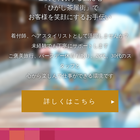
「ひがし茶屋街」で
お客様を笑顔にするお手伝い
着付師、ヘアスタイリストとして活躍しませんか？
未経験でも丁寧にサポートします
ご褒美旅行、バースデー休暇もあり、20代、30代のス
タッフと
心から楽しんで仕事ができる環境です
詳しくはこちら
▶︎