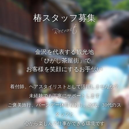
椿スタッフ募集
金沢を代表する観光地
「ひがし茶屋街」で
お客様を笑顔にするお手伝い
着付師、ヘアスタイリストとして活躍しませんか？
未経験でも丁寧にサポートします
ご褒美旅行、バースデー休暇もあり、20代、30代のス
タッフと
心から楽しんで仕事ができる環境です