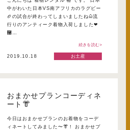
こんにちは 着物レンタル 椿 です。 日本
中がわいた日本VS南アフリカのラグビー
🏈の試合が終わってしまいましたねὢ流
行りのアンティーク着物入荷しました❤
࿠…
続きを読む>
2019.10.18
お土産
おまかせプランコーディネ
ート👘
今日はおまかせプランのお着物をコーデ
ィネートしてみました〜👘！ おまかせプ