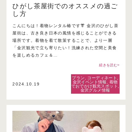
ひがし茶屋街でのオススメの過ご
し方
こんにちは！着物レンタル椿です👘 金沢のひがし茶
屋街は、古き良き日本の風情を感じることができる
場所です。着物を着て散策することで、より一層
「金沢観光で立ち寄りたい！洗練された空間と美食
を楽しめるカフェ＆…
続きを読む>
プラン
,
コーディネート
,
金沢イベント情報
,
着物
2024.10.19
でおでかけ観光スポット
,
金沢グルメ情報