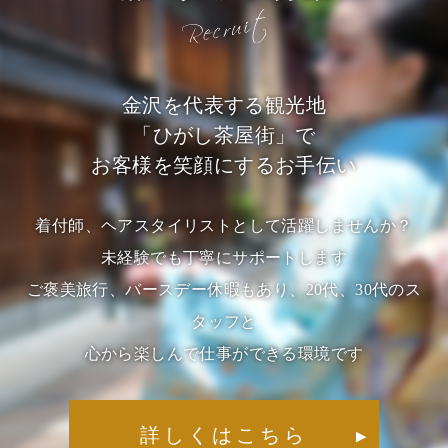
金沢を代表する観光地
「ひがし茶屋街」で
お客様を笑顔にするお手伝い
着付師、ヘアスタイリストとして活躍しませんか？
未経験でも丁寧にサポートします
ご褒美旅行、バースデー休暇もあり、20代、30代のス
タッフと
心から楽しんで仕事ができる環境です
詳しくはこちら
▶︎