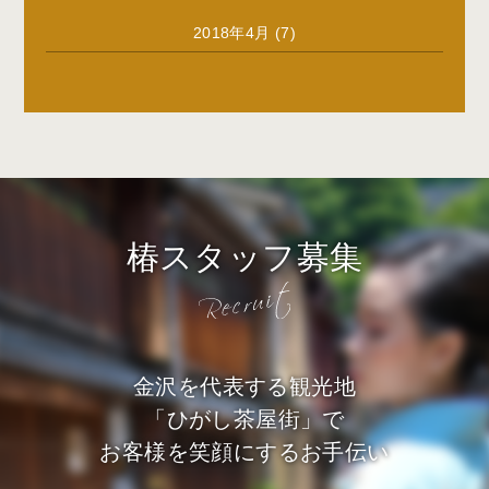
2018年4月
(7)
椿スタッフ募集
金沢を代表する観光地
「ひがし茶屋街」で
お客様を笑顔にするお手伝い