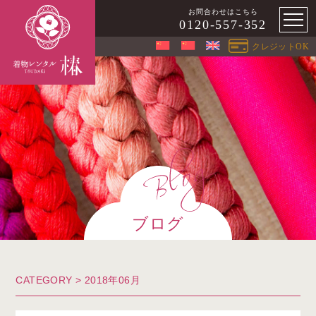
お問合わせはこちら
0120-557-352
クレジットOK
ブログ
CATEGORY > 2018年06月