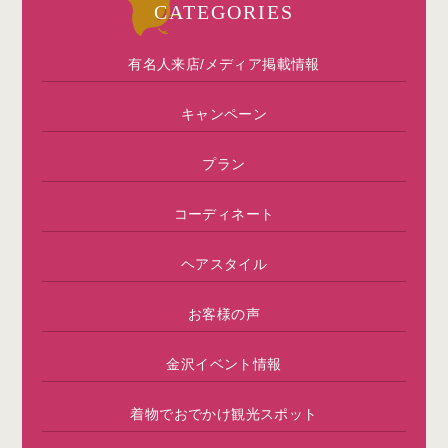
CATEGORIES
有名人来店/メディア掲載情報
キャンペーン
プラン
コーディネート
ヘアスタイル
お客様の声
金沢イベント情報
着物でおでかけ観光スポット