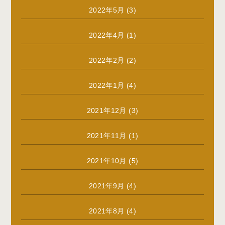
2022年5月
(3)
2022年4月
(1)
2022年2月
(2)
2022年1月
(4)
2021年12月
(3)
2021年11月
(1)
2021年10月
(5)
2021年9月
(4)
2021年8月
(4)