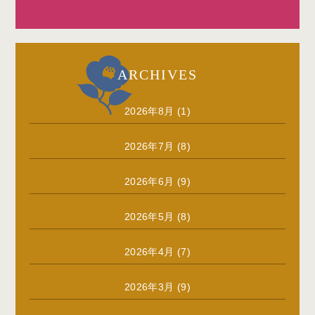
ARCHIVES
2026年8月
(1)
2026年7月
(8)
2026年6月
(9)
2026年5月
(8)
2026年4月
(7)
2026年3月
(9)