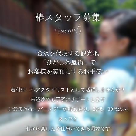
椿スタッフ募集
金沢を代表する観光地
「ひがし茶屋街」で
お客様を笑顔にするお手伝い
着付師、ヘアスタイリストとして活躍しませんか？
未経験でも丁寧にサポートします
ご褒美旅行、バースデー休暇もあり、20代、30代のス
タッフと
心から楽しんで仕事ができる環境です