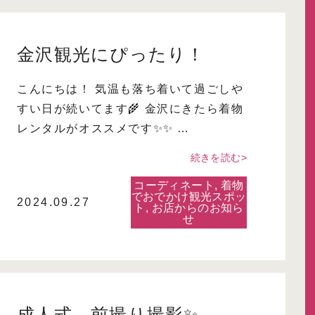
金沢観光にぴったり！
こんにちは！ 気温も落ち着いて過ごしや
すい日が続いてます🌾 金沢にきたら着物
レンタルがオススメです✨✨ …
続きを読む>
コーディネート
,
着物
でおでかけ観光スポッ
2024.09.27
ト
,
お店からのお知ら
せ
成人式 前撮り撮影✨