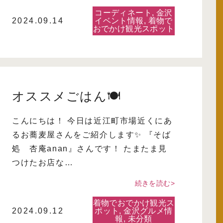
コーディネート
,
金沢
2024.09.14
イベント情報
,
着物で
おでかけ観光スポット
オススメごはん🍽️
こんにちは！ 今日は近江町市場近くにあ
るお蕎麦屋さんをご紹介します✨ 『そば
処 杏庵anan』さんです！ たまたま見
つけたお店な…
続きを読む>
着物でおでかけ観光ス
2024.09.12
ポット
,
金沢グルメ情
報
,
未分類