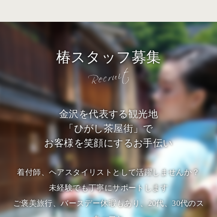
椿スタッフ募集
金沢を代表する観光地
「ひがし茶屋街」で
お客様を笑顔にするお手伝い
着付師、ヘアスタイリストとして活躍しませんか？
未経験でも丁寧にサポートします
ご褒美旅行、バースデー休暇もあり、20代、30代のス