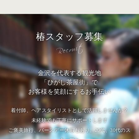
椿スタッフ募集
金沢を代表する観光地
「ひがし茶屋街」で
お客様を笑顔にするお手伝い
着付師、ヘアスタイリストとして活躍しませんか？
未経験でも丁寧にサポートします
ご褒美旅行、バースデー休暇もあり、20代、30代のス