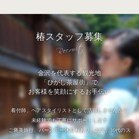
椿スタッフ募集
金沢を代表する観光地
「ひがし茶屋街」で
お客様を笑顔にするお手伝い
着付師、ヘアスタイリストとして活躍しませんか？
未経験でも丁寧にサポートします
ご褒美旅行、バースデー休暇もあり、20代、30代のス