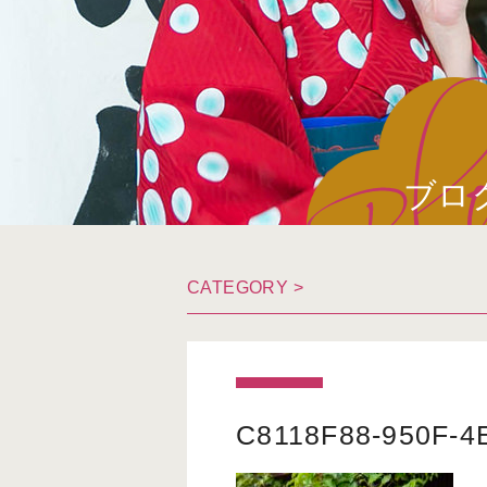
ブロ
CATEGORY >
C8118F88-950F-4