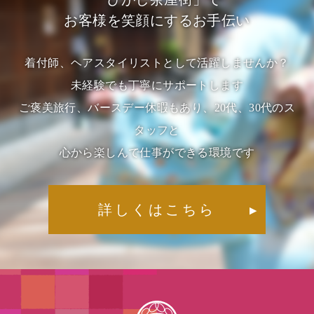
お客様を笑顔にするお手伝い
着付師、ヘアスタイリストとして活躍しませんか？
未経験でも丁寧にサポートします
ご褒美旅行、バースデー休暇もあり、20代、30代のス
タッフと
心から楽しんで仕事ができる環境です
詳しくはこちら
▶︎