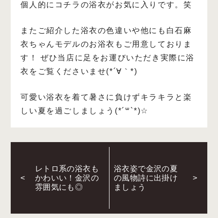
個人的にコチラの浴衣がお気に入りです。笑
またご紹介した浴衣の色違いや他にも白石麻
衣ちゃんモデルのお浴衣もご用意しておりま
す！
ぜひ当店に足をお運びいただき実際に浴
衣をご覧くださいませ(*´∀｀*)
可愛い浴衣を着て暑さに負けずキラキラと楽
しい夏を過ごしましょう(*´꒳`*)☆
レトロ系の浴衣も
浴衣姿で金沢の夏
<
かわいい！金沢の
の風物詩に出掛け
>
雰囲気にも◎
ましょう