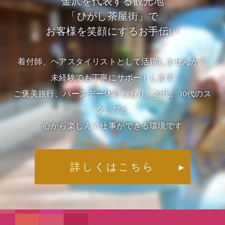
金沢を代表する観光地
「ひがし茶屋街」で
お客様を笑顔にするお手伝い
着付師、ヘアスタイリストとして活躍しませんか？
未経験でも丁寧にサポートします
ご褒美旅行、バースデー休暇もあり、20代、30代のス
タッフと
心から楽しんで仕事ができる環境です
詳しくはこちら
▶︎