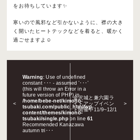
をお待ちしています✨
寒いので風邪など引かないように、襟の大き
く開いたヒートテックなどを着ると、暖かく
過ごせますよ☺️
Warning
: Use of undefined
constant ･･･ - assumed '･･･'
(this will throw an Error in a
future version of PHP) in
金沢城と兼六園ラ
/home/bebe-net/kimono-
<
イトアップイベン
>
tsubaki.com/public_html/wp-
ト開催中11/9~12/1
content/themes/kimono-
tsubaki/single.php
on line
61
Recommended Kanazawa
autumn tri･･･