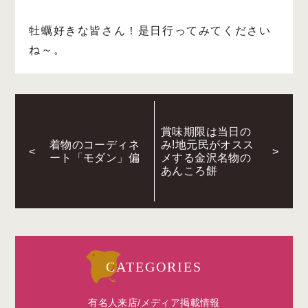
牡蠣好きな皆さん！是日行ってみてください
ね～。
賞味期限は当日の
着物のコーディネ
み!地元民がオスス
<
>
ート「モダン」偏
メする金沢名物の
あんころ餅
CATEGORIES
有名人来店/メディア掲載情報