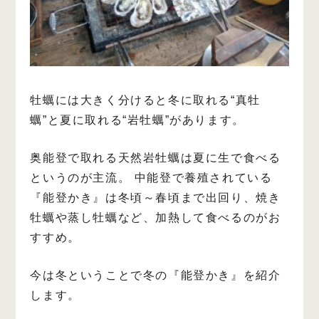
牡蠣には大きく分けると冬に取れる“真牡
蠣”と夏に取れる“岩牡蠣”があります。
奥能登で取れる天然岩牡蠣は夏に生で食べる
というのが主流。
中能登で養殖されている
『能登かき』は冬頃～春頃まで出回り、焼き
牡蠣や蒸し牡蠣など、加熱して食べるのがお
すすめ。
今は冬ということで冬の『能登かき』を紹介
します。