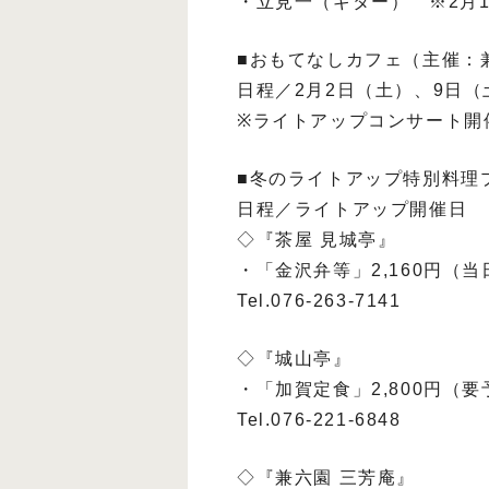
・立見一（ギター） ※2月1
■おもてなしカフェ（主催：
日程／2月2日（土）、9日（
※ライトアップコンサート開
■冬のライトアップ特別料理
日程／ライトアップ開催日
◇『茶屋 見城亭』
・「金沢弁等」2,160円（当
Tel.076-263-7141
◇『城山亭』
・「加賀定食」2,800円（要
Tel.076-221-6848
◇『兼六園 三芳庵』