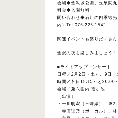
会場◆金沢城公園、玉泉院丸
料金◆入園無料
問い合わせ◆石川の四季観光
内）Tel.076-225-1542
関連イベントも盛りだくさん
金沢の夜も楽しみましょう！
■ライトアップコンサート
日程／2月2日（土）、9日（
時間／各日18:15～と20:0
会場／兼六園内 霞ヶ池
［出演］
・一川明宏（三味線） ※2
・寺田理乃（ボーカル）、林