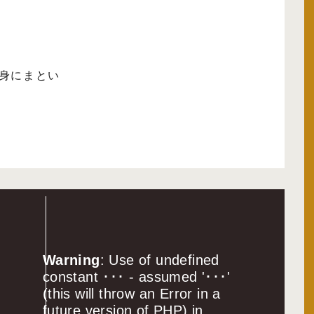
身にまとい
Warning
: Use of undefined
constant ･･･ - assumed '･･･'
(this will throw an Error in a
future version of PHP) in