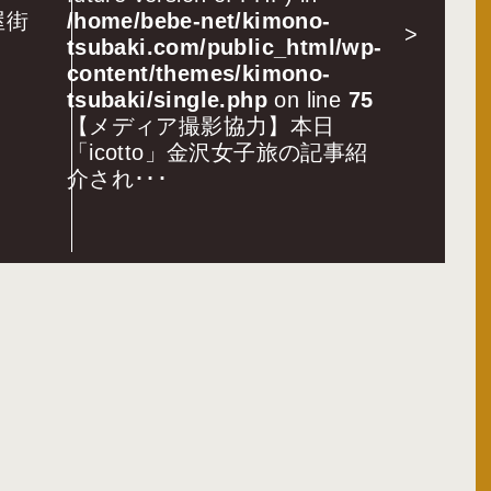
屋街
/home/bebe-net/kimono-
>
tsubaki.com/public_html/wp-
content/themes/kimono-
tsubaki/single.php
on line
75
【メディア撮影協力】本日
「icotto」金沢女子旅の記事紹
介され･･･