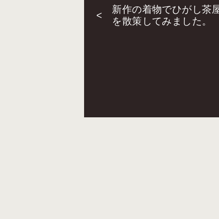
新作の着物でひがし茶
<
を散策してみました。