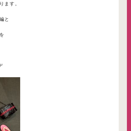
ります。
編と
を
デ