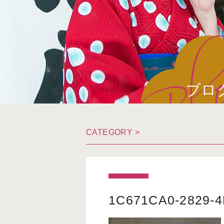
ブロ
CATEGORY >
1C671CA0-2829-