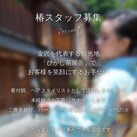
椿スタッフ募集
金沢を代表する観光地
「ひがし茶屋街」で
お客様を笑顔にするお手伝い
着付師、ヘアスタイリストとして活躍しませんか？
未経験でも丁寧にサポートします
ご褒美旅行、バースデー休暇もあり、20代、30代のス
タッフと
心から楽しんで仕事ができる環境です