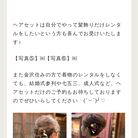
ヘアセットは自分でやって髪飾りだけレンタ
ルをしたいという方も喜んでお受けいたしま
す♪
【写真⑤】
￼
【写真⑥】
￼
また金沢住みの方で着物のレンタルをしなく
ても、結婚式参列や七五三、成人式など、ヘ
アセットだけのご予約もお待ちしております
のでぜひいらしてください╰(
´︶`
)╯♡