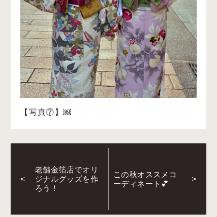
【写真⑦】
￼
老舗金箔店でオリ
この秋オススメコ
<
ジナルグッズを作
>
ーディネート💕
ろう！