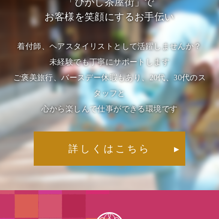
「ひがし茶屋街」で
お客様を笑顔にするお手伝い
着付師、ヘアスタイリストとして活躍しませんか？
未経験でも丁寧にサポートします
ご褒美旅行、バースデー休暇もあり、20代、30代のス
タッフと
心から楽しんで仕事ができる環境です
詳しくはこちら
▶︎