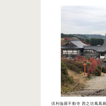
倶利伽羅不動寺 西之坊鳳凰殿