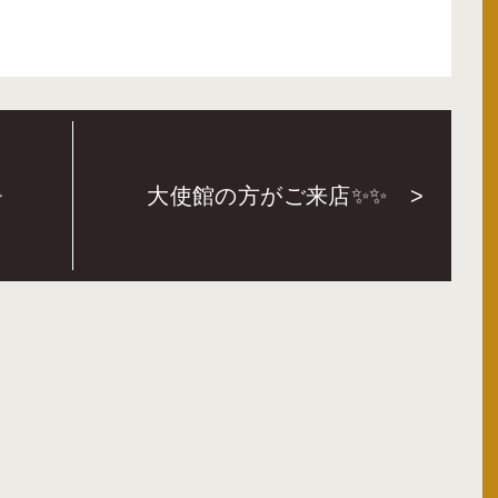
️
大使館の方がご来店✨✨
>