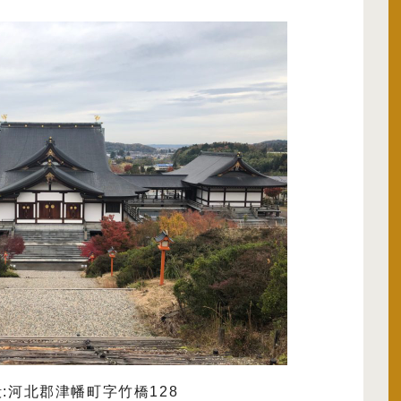
:河北郡津幡町字竹橋128