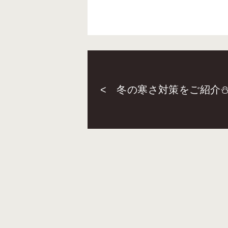
<
冬の寒さ対策をご紹介⛄