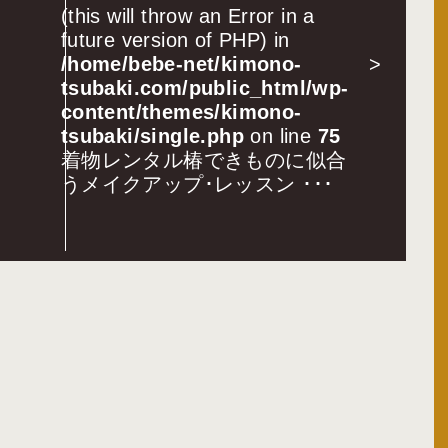
(this will throw an Error in a
future version of PHP) in
/home/bebe-net/kimono-
>
tsubaki.com/public_html/wp-
content/themes/kimono-
tsubaki/single.php
on line
75
着物レンタル椿できものに似合
うメイクアップ･レッスン ･･･