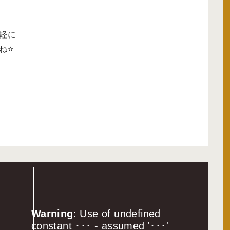
軽に
⭐️
Warning
: Use of undefined
constant ･･･ - assumed '･･･'