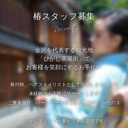
椿スタッフ募集
金沢を代表する観光地
「ひがし茶屋街」で
お客様を笑顔にするお手伝い
着付師、ヘアスタイリストとして活躍しませんか？
未経験でも丁寧にサポートします
ご褒美旅行、バースデー休暇もあり、20代、30代のス
タッフと
心から楽しんで仕事ができる環境です