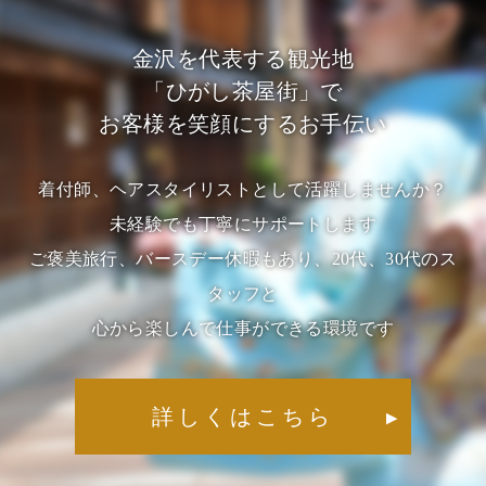
金沢を代表する観光地
「ひがし茶屋街」で
お客様を笑顔にするお手伝い
着付師、ヘアスタイリストとして活躍しませんか？
未経験でも丁寧にサポートします
ご褒美旅行、バースデー休暇もあり、20代、30代のス
タッフと
心から楽しんで仕事ができる環境です
詳しくはこちら
▶︎