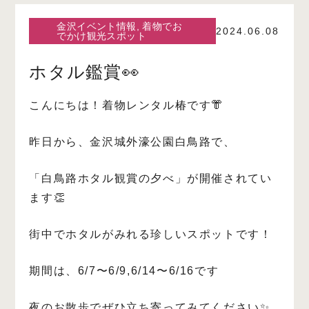
金沢イベント情報
,
着物でお
2024.06.08
でかけ観光スポット
ホタル鑑賞👀
こんにちは！着物レンタル椿です👘
昨日から、金沢城外濠公園白鳥路で、
「白鳥路ホタル観賞の夕べ」が開催されてい
ます👏
街中でホタルがみれる珍しいスポットです！
期間は、6/7〜6/9,6/14〜6/16です
夜のお散歩でぜひ立ち寄ってみてください✨