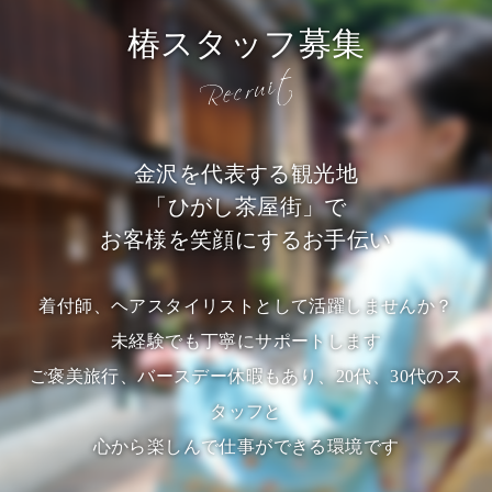
椿スタッフ募集
金沢を代表する観光地
「ひがし茶屋街」で
お客様を笑顔にするお手伝い
着付師、ヘアスタイリストとして活躍しませんか？
未経験でも丁寧にサポートします
ご褒美旅行、バースデー休暇もあり、20代、30代のス
タッフと
心から楽しんで仕事ができる環境です