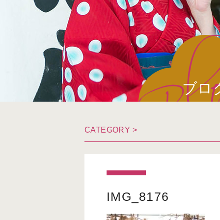
ブロ
CATEGORY >
IMG_8176