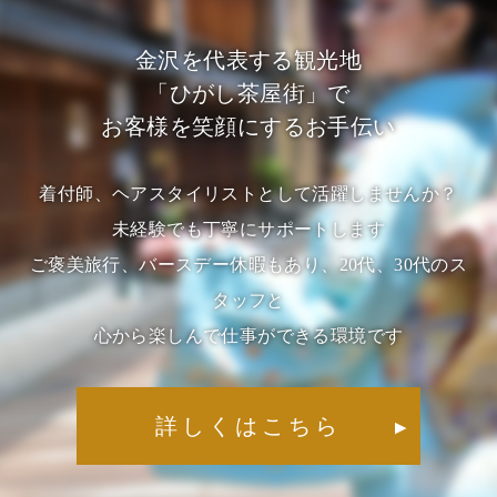
金沢を代表する観光地
「ひがし茶屋街」で
お客様を笑顔にするお手伝い
着付師、ヘアスタイリストとして活躍しませんか？
未経験でも丁寧にサポートします
ご褒美旅行、バースデー休暇もあり、20代、30代のス
タッフと
心から楽しんで仕事ができる環境です
詳しくはこちら
▶︎