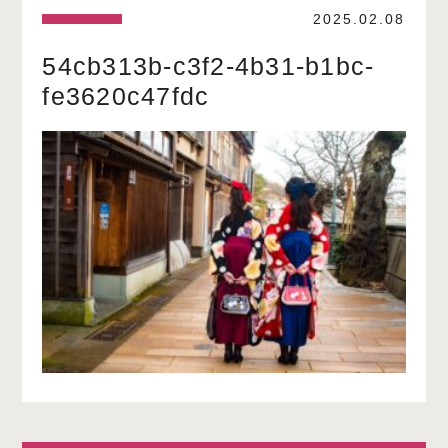
2025.02.08
54cb313b-c3f2-4b31-b1bc-
fe3620c47fdc