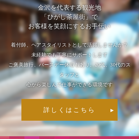
金沢を代表する観光地
「ひがし茶屋街」で
お客様を笑顔にするお手伝い
着付師、ヘアスタイリストとして活躍しませんか？
未経験でも丁寧にサポートします
ご褒美旅行、バースデー休暇もあり、20代、30代のス
タッフと
心から楽しんで仕事ができる環境です
詳しくはこちら
▶︎