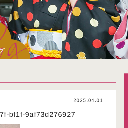
グ
2025.04.01
7f-bf1f-9af73d276927