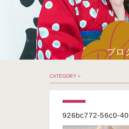
ブロ
CATEGORY >
926bc772-56c0-40