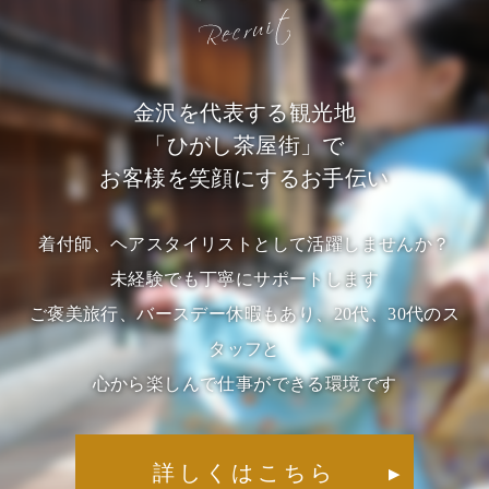
金沢を代表する観光地
「ひがし茶屋街」で
お客様を笑顔にするお手伝い
着付師、ヘアスタイリストとして活躍しませんか？
未経験でも丁寧にサポートします
ご褒美旅行、バースデー休暇もあり、20代、30代のス
タッフと
心から楽しんで仕事ができる環境です
詳しくはこちら
▶︎