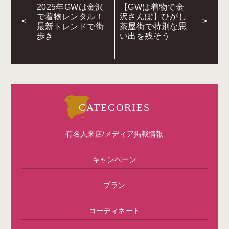
2025年GWは金沢
【GWは着物で金
で着物レンタル！
沢さんぽ】ひがし
<
>
最新トレンドで街
茶屋街で特別な思
歩き
い出を残そう
CATEGORIES
有名人来店/メディア掲載情報
キャンペーン
プラン
コーディネート