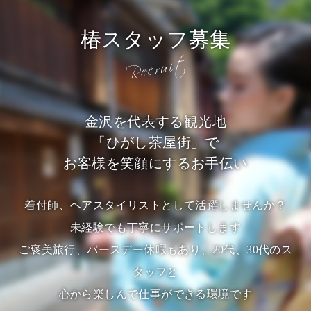
椿スタッフ募集
金沢を代表する観光地
「ひがし茶屋街」で
お客様を笑顔にするお手伝い
着付師、ヘアスタイリストとして活躍しませんか？
未経験でも丁寧にサポートします
ご褒美旅行、バースデー休暇もあり、20代、30代のス
タッフと
心から楽しんで仕事ができる環境です