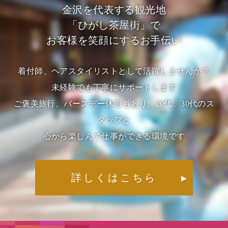
金沢を代表する観光地
「ひがし茶屋街」で
お客様を笑顔にするお手伝い
着付師、ヘアスタイリストとして活躍しませんか？
未経験でも丁寧にサポートします
ご褒美旅行、バースデー休暇もあり、20代、30代のス
タッフと
心から楽しんで仕事ができる環境です
詳しくはこちら
▶︎