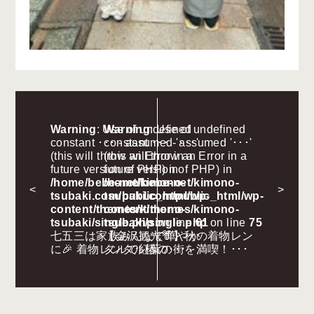
Warning
: Use of undefined
Warning
: Use of undefined
constant ･･･ - assumed '･･･'
constant ･･･ - assumed '･･･'
(this will throw an Error in a
(this will throw an Error in a
future version of PHP) in
future version of PHP) in
/home/bebe-net/kimono-
/home/bebe-net/kimono-
<
>
tsubaki.com/public_html/wp-
tsubaki.com/public_html/wp-
content/themes/kimono-
content/themes/kimono-
tsubaki/single.php
tsubaki/single.php
on line
61
on line
75
七五三は家族みんなで華やか
【金沢観光👘】秋の着物レン
に🎉 着物レンタル椿の･･･
タルで紅葉の街を満喫！･･･