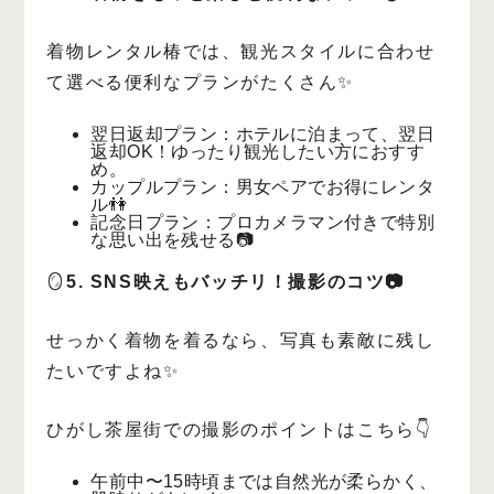
着物レンタル椿では、観光スタイルに合わせ
て選べる便利なプランがたくさん✨
翌日返却プラン：ホテルに泊まって、翌日
返却OK！ゆったり観光したい方におすす
め。
カップルプラン：男女ペアでお得にレンタ
ル👫
記念日プラン：プロカメラマン付きで特別
な思い出を残せる📷
🪞
5. SNS映えもバッチリ！撮影のコツ📷
せっかく着物を着るなら、写真も素敵に残し
たいですよね✨
ひがし茶屋街での撮影のポイントはこちら👇
午前中〜15時頃までは自然光が柔らかく、