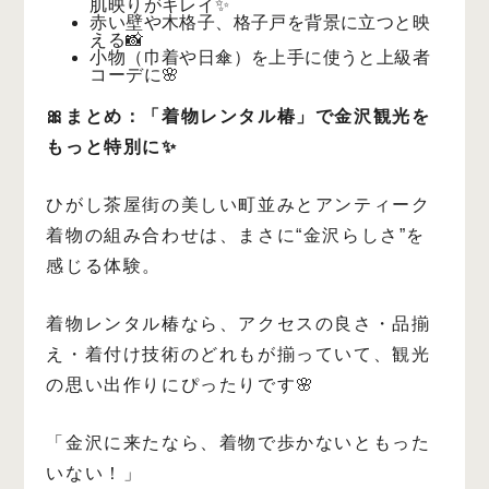
肌映りがキレイ✨
赤い壁や木格子、格子戸を背景に立つと映
える📸
小物（巾着や日傘）を上手に使うと上級者
コーデに🌸
🎀まとめ：「着物レンタル椿」で金沢観光を
もっと特別に✨
ひがし茶屋街の美しい町並みとアンティーク
着物の組み合わせは、まさに“金沢らしさ”を
感じる体験。
着物レンタル椿なら、アクセスの良さ・品揃
え・着付け技術のどれもが揃っていて、観光
の思い出作りにぴったりです🌸
「金沢に来たなら、着物で歩かないともった
いない！」