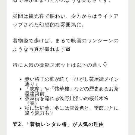
るで時が止まったかのような美しさです。
昼間は観光客で賑わい、夕方からはライトア
ップされた幻想的な雰囲気に。
着物姿で歩けば、まるで映画のワンシーンの
ような写真が撮れます📸
特に人気の撮影スポットは以下の通り👇
赤い格子の壁が続く「ひがし茶屋街メイン
通り」
「志摩」や「懐華樓」などの歴史あるお茶
屋建築前
茶屋街を流れる浅野川沿いの桜並木🌸
（春）
秋には紅葉、冬には雪景色と、季節ごとに
違う魅力も✨
👘2. 「着物レンタル椿」が人気の理由