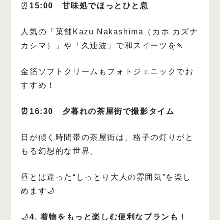
⏰
15:00 甘味処でほっとひと息
人気の「菓舗Kazu Nakashima（カホ カズナ
カシマ）」や「久連波」で和スイーツを🍡
金箔ソフトクリームもフォトジェニックでお
すすめ！
⏰16:30 夕暮れの茶屋街で撮影タイム
日が傾く時間帯の茶屋街は、格子の灯りがと
もる幻想的な世界。
昼とは違った“しっとり大人の雰囲気”を楽し
めます🌙
🌙
4. 着物をもっと楽しむ便利なプランも！