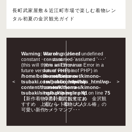
長町武家屋敷＆近江町市場で楽しむ着物レン
タル初夏の金沢観光ガイド
Warning
: Use of undefined
Warning
: Use of undefined
constant ･･･ - assumed '･･･'
constant ･･･ - assumed '･･･'
(this will throw an Error in a
(this will throw an Error in a
future version of PHP) in
future version of PHP) in
/home/bebe-net/kimono-
/home/bebe-net/kimono-
<
tsubaki.com/public_html/wp-
tsubaki.com/public_html/wp-
>
content/themes/kimono-
content/themes/kimono-
tsubaki/single.php
tsubaki/single.php
on line
61
on line
75
【新作着物3選】金沢観光にお
今の時期におすすめ 金沢観
すすめ 上品・レトロ・大人
光なら「着物レンタル椿」の
可愛い新作･･･
カメラマンプ･･･