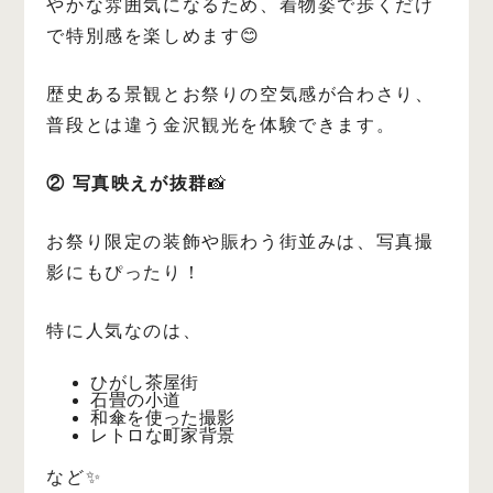
やかな雰囲気になるため、着物姿で歩くだけ
で特別感を楽しめます😊
歴史ある景観とお祭りの空気感が合わさり、
普段とは違う金沢観光を体験できます。
② 写真映えが抜群
📸
お祭り限定の装飾や賑わう街並みは、写真撮
影にもぴったり！
特に人気なのは、
ひがし茶屋街
石畳の小道
和傘を使った撮影
レトロな町家背景
など✨