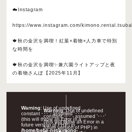
☁️Instagram
https://www.instagram.com/kimono.rental.tsuba
🍁秋の金沢を満喫！紅葉×着物×人力車で特別
な時間を
🍁秋の金沢を満喫✨兼六園ライトアップと夜
の着物さんぽ【2025年11月】
Warning
: Use of undefined
Warning
: Use of undefined
constant ･･･ - assumed '･･･'
constant ･･･ - assumed '･･･'
(this will throw an Error in a
(this will throw an Error in a
future version of PHP) in
future version of PHP) in
/home/bebe-net/kimono-