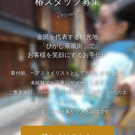
椿スタッフ募集
金沢を代表する観光地
「ひがし茶屋街」で
お客様を笑顔にするお手伝い
着付師、ヘアスタイリストとして活躍しませんか？
未経験でも丁寧にサポートします
ご褒美旅行、バースデー休暇もあり、20代、30代のス
タッフと
心から楽しんで仕事ができる環境です