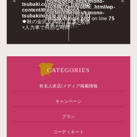
<
/home/bebe-net/kimono-
>
tsubaki.com/public_html/wp-
tsubaki.com/public_html/wp-
content/themes/kimono-
content/themes/kimono-
tsubaki/single.php
on line
61
tsubaki/single.php
on line
75
🍁秋の金沢を満喫！紅葉×着物
🧣❄️ 11月後半〜･･･
×人力車で特別な時間･･･
CATEGORIES
有名人来店/メディア掲載情報
キャンペーン
プラン
コーディネート