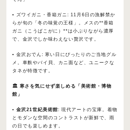
• ズワイガニ・香箱ガニ: 11月6日の漁解禁か
らが旬の「冬の味覚の王様」。メスの**香箱
ガニ（こうばこがに）**は小ぶりながら濃厚
で、金沢でしか味わえない贅沢です。
• 金沢おでん: 寒い日にぴったりのご当地グル
メ。車麩やバイ貝、カニ面など、ユニークな
タネが特徴です。
🏛️ 寒さを気にせず楽しめる「美術館・博物
館」
•
金沢21世紀美術館
: 現代アートの宝庫。着物
とモダンな空間のコントラストが新鮮で、雨
の日でも楽しめます。