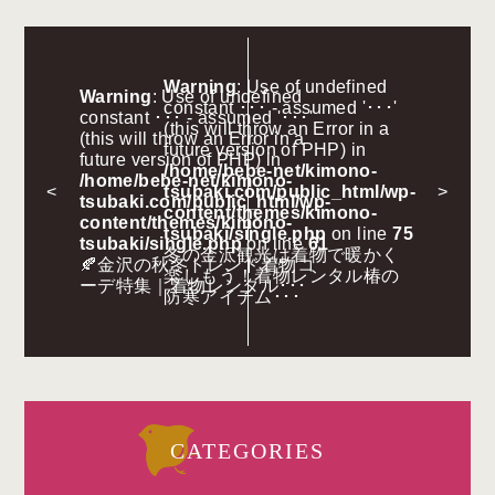
Warning
: Use of undefined
Warning
: Use of undefined
constant ･･･ - assumed '･･･'
constant ･･･ - assumed '･･･'
(this will throw an Error in a
(this will throw an Error in a
future version of PHP) in
future version of PHP) in
/home/bebe-net/kimono-
/home/bebe-net/kimono-
<
tsubaki.com/public_html/wp-
>
tsubaki.com/public_html/wp-
content/themes/kimono-
content/themes/kimono-
tsubaki/single.php
on line
75
tsubaki/single.php
on line
61
冬の金沢観光は着物で暖かく
🍂金沢の秋冬トレンド着物コ
楽しもう！着物レンタル椿の
ーデ特集｜着物レンタル･･･
防寒アイテム･･･
CATEGORIES