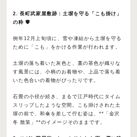
2. 長町武家屋敷跡：土塀を守る「こも掛け」
の粋 🛡️
例年12月上旬頃に、雪や凍結から土塀を守る
ために「こも」をかける作業が行われます。
土塀の落ち着いた灰色と、藁の茶色が織りな
す風景には、小柄のお着物や、上品で落ち着
いた色合いの着物がぴったりです。
石畳の小径が続き、まるで江戸時代にタイム
スリップしたような空間。こも掛けされた土
塀の前で、和傘を差して佇む姿は、**「金沢
冬 散策」**のイメージそのままです。