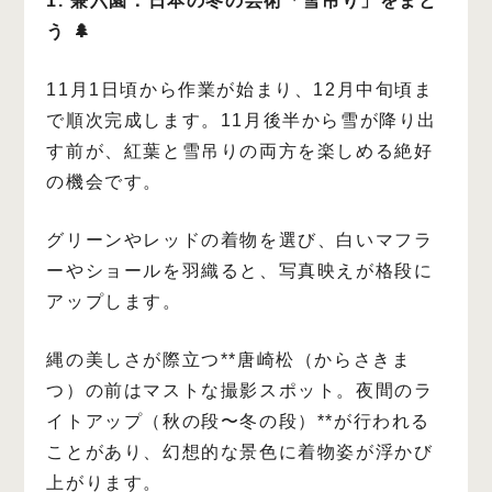
1. 兼六園：日本の冬の芸術「雪吊り」をまと
う 🌲
11月1日頃から作業が始まり、12月中旬頃ま
で順次完成します。11月後半から雪が降り出
す前が、紅葉と雪吊りの両方を楽しめる絶好
の機会です。
グリーンやレッドの着物を選び、白いマフラ
ーやショールを羽織ると、写真映えが格段に
アップします。
縄の美しさが際立つ**唐崎松（からさきま
つ）の前はマストな撮影スポット。夜間のラ
イトアップ（秋の段〜冬の段）**が行われる
ことがあり、幻想的な景色に着物姿が浮かび
上がります。