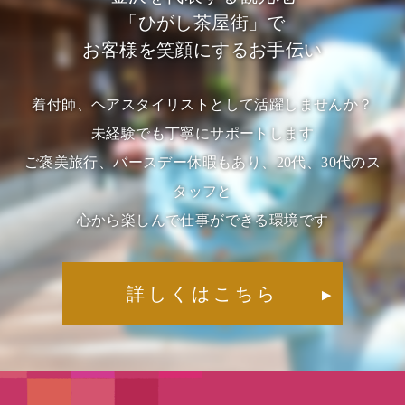
「ひがし茶屋街」で
お客様を笑顔にするお手伝い
着付師、ヘアスタイリストとして活躍しませんか？
未経験でも丁寧にサポートします
ご褒美旅行、バースデー休暇もあり、20代、30代のス
タッフと
心から楽しんで仕事ができる環境です
詳しくはこちら
▶︎