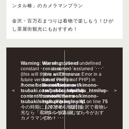
ンタル椿」のカメラマンプラン
金沢・百万石まつりは着物で楽しもう！ひが
し茶屋街観光にもおすすめ！
Warning
: Use of undefined
Warning
: Use of undefined
constant ･･･ - assumed '･･･'
constant ･･･ - assumed '･･･'
(this will throw an Error in a
(this will throw an Error in a
future version of PHP) in
future version of PHP) in
/home/bebe-net/kimono-
/home/bebe-net/kimono-
<
tsubaki.com/public_html/wp-
tsubaki.com/public_html/wp-
>
content/themes/kimono-
content/themes/kimono-
tsubaki/single.php
tsubaki/single.php
on line
61
on line
75
今の時期におすすめ 金沢観
【2026年6月版】金沢で着物レ
光なら「着物レンタル椿」の
ンタルを楽しむなら今がおす
カメラマンプ･･･
すめ！･･･